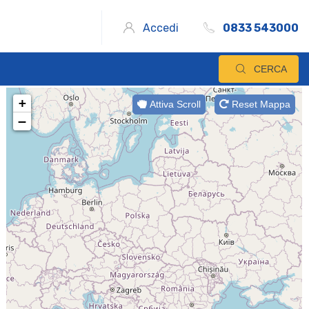
Accedi
0833 543000
CERCA
+
Attiva Scroll
Reset Mappa
−