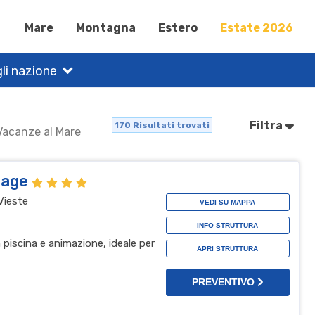
Mare
Montagna
Estero
Estate 2026
li nazione
Filtra
170
Risultati trovati
 Vacanze al Mare
llage
Vieste
VEDI SU MAPPA
INFO STRUTTURA
n piscina e animazione, ideale per
APRI STRUTTURA
PREVENTIVO