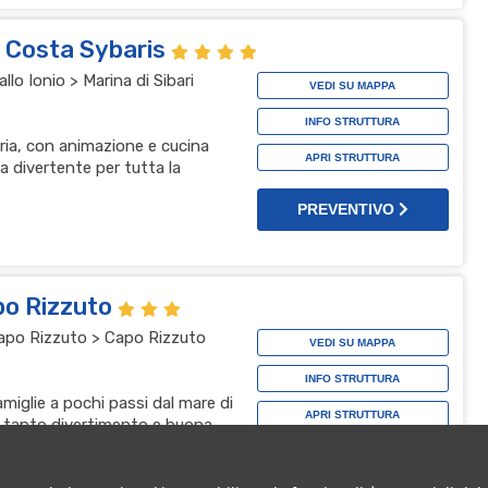
l Costa Sybaris
lo Ionio > Marina di Sibari
VEDI SU MAPPA
INFO STRUTTURA
bria, con animazione e cucina
APRI STRUTTURA
a divertente per tutta la
PREVENTIVO
po Rizzuto
 Capo Rizzuto > Capo Rizzuto
VEDI SU MAPPA
INFO STRUTTURA
amiglie a pochi passi dal mare di
APRI STRUTTURA
, tanto divertimento e buona
za top
PREVENTIVO
t