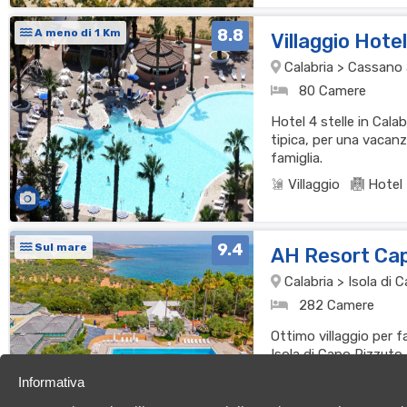
8.8
A meno di 1 Km
Villaggio Hote
Calabria > Cassano al
80 Camere
Hotel 4 stelle in Cala
tipica, per una vacanz
famiglia.
Villaggio
Hotel
9.4
Sul mare
AH Resort Ca
Calabria > Isola di
282 Camere
Ottimo villaggio per f
Isola di Capo Rizzuto
cucina per una vacan
Informativa
Villaggio
Resor