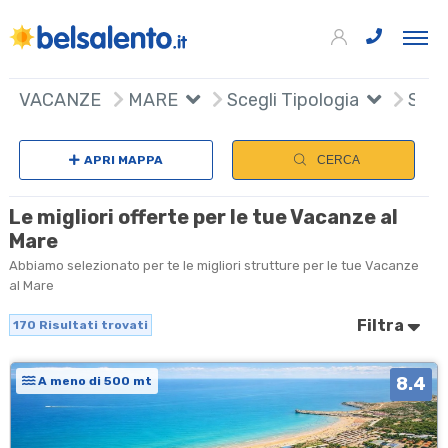
170
+
VACANZE
MARE
Scegli Tipologia
Scegl
−
APRI MAPPA
CERCA
Le migliori offerte per le tue Vacanze al
Mare
Abbiamo selezionato per te le migliori strutture per le tue Vacanze
al Mare
Filtra
170
Risultati trovati
8.4
A meno di 500 mt