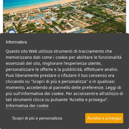
Informativa
Green Park Village
Questo sito Web utilizza strumenti di tracciamento che
Puglia > Gargano > Vieste
memorizzano dati come i cookie per abilitare le funzionalità
107 Camere
essenziali del sito, migliorare l'esperienza utente,
personalizzare le offerte e la pubblicità, effettuare analisi.
Villaggio a Vieste, con piscina e animazione, ideale per famiglie
Puoi liberamente prestare o rifiutare il tuo consenso ora
con bambini.
cliccando su "Scopri di più e personalizza" o in qualsiasi
Villaggio
Hotel
momento, accedendo al pannello delle preferenze. Leggi di
più sull'informativa dei cookie. Per acconsentire all’utilizzo di
VEDI SU MAPPA
tali strumenti clicca su pulsante “Accetta e prosegui”.
INFO STRUTTURA
Informativa dei cookie
APRI STRUTTURA
Scopri di più e personalizza
Accetta e prosegui