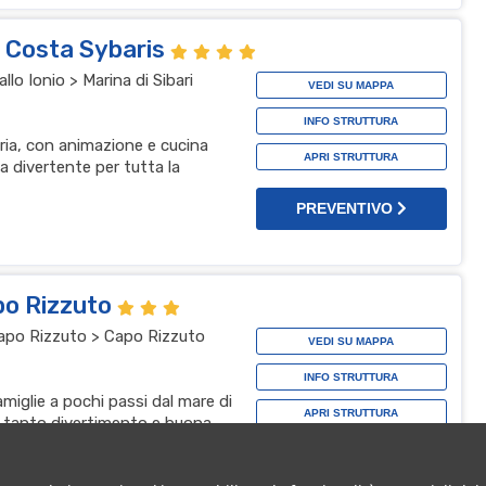
l Costa Sybaris
lo Ionio > Marina di Sibari
VEDI SU MAPPA
INFO STRUTTURA
bria, con animazione e cucina
APRI STRUTTURA
a divertente per tutta la
PREVENTIVO
po Rizzuto
 Capo Rizzuto > Capo Rizzuto
VEDI SU MAPPA
INFO STRUTTURA
amiglie a pochi passi dal mare di
APRI STRUTTURA
, tanto divertimento e buona
za top
PREVENTIVO
t