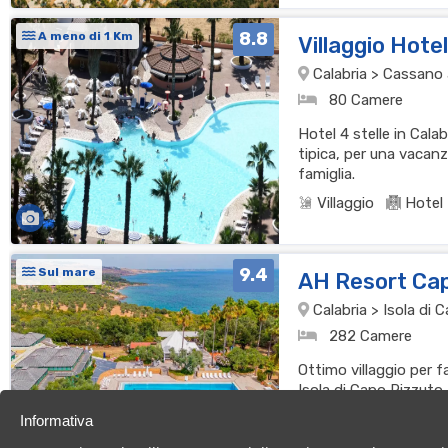
8.8
A meno di 1 Km
Villaggio Hote
Calabria > Cassano al
80 Camere
Hotel 4 stelle in Cala
tipica, per una vacanz
famiglia.
Villaggio
Hotel
9.4
Sul mare
AH Resort Ca
Calabria > Isola di
282 Camere
Ottimo villaggio per f
Isola di Capo Rizzuto
cucina per una vacan
Informativa
Villaggio
Resor