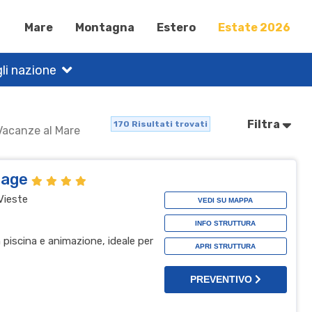
Mare
Montagna
Estero
Estate 2026
li nazione
Filtra
170
Risultati trovati
 Vacanze al Mare
llage
Vieste
VEDI SU MAPPA
INFO STRUTTURA
n piscina e animazione, ideale per
APRI STRUTTURA
PREVENTIVO