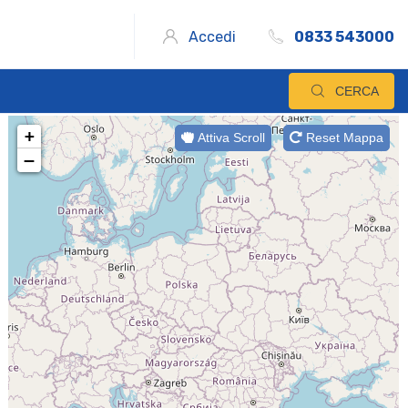
Accedi
0833 543000
CERCA
+
Attiva Scroll
Reset Mappa
−