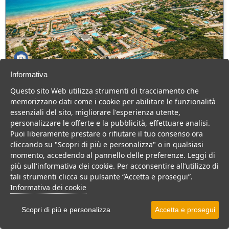
Informativa
Green Park Village
Questo sito Web utilizza strumenti di tracciamento che
Puglia > Gargano > Vieste
memorizzano dati come i cookie per abilitare le funzionalità
107 Camere
essenziali del sito, migliorare l'esperienza utente,
personalizzare le offerte e la pubblicità, effettuare analisi.
Villaggio a Vieste, con piscina e animazione, ideale per famiglie
Puoi liberamente prestare o rifiutare il tuo consenso ora
con bambini.
cliccando su "Scopri di più e personalizza" o in qualsiasi
Villaggio
Hotel
momento, accedendo al pannello delle preferenze. Leggi di
più sull'informativa dei cookie. Per acconsentire all’utilizzo di
VEDI SU MAPPA
tali strumenti clicca su pulsante “Accetta e prosegui”.
INFO STRUTTURA
Informativa dei cookie
APRI STRUTTURA
Scopri di più e personalizza
Accetta e prosegui