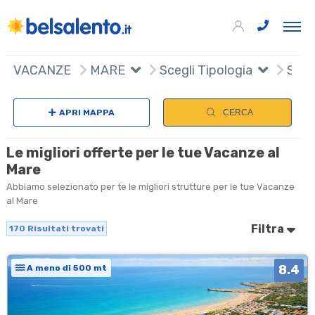
170
+
VACANZE
MARE
Scegli Tipologia
Scegl
−
APRI MAPPA
CERCA
Le migliori offerte per le tue Vacanze al
Mare
Abbiamo selezionato per te le migliori strutture per le tue Vacanze
al Mare
Filtra
170
Risultati trovati
8.4
A meno di 500 mt