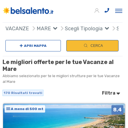
170
+
VACANZE
MARE
Scegli Tipologia
Scegl
−
APRI MAPPA
CERCA
Le migliori offerte per le tue Vacanze al
Mare
Abbiamo selezionato per te le migliori strutture per le tue Vacanze
al Mare
Filtra
170
Risultati trovati
8.4
A meno di 500 mt