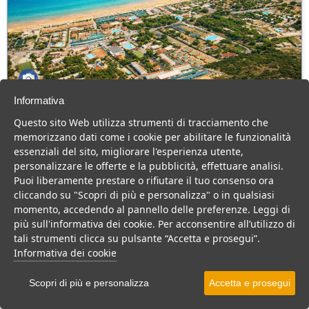
Informativa
Green Park Village
Questo sito Web utilizza strumenti di tracciamento che
Puglia > Gargano > Vieste
memorizzano dati come i cookie per abilitare le funzionalità
107 Camere
essenziali del sito, migliorare l'esperienza utente,
personalizzare le offerte e la pubblicità, effettuare analisi.
Villaggio a Vieste, con piscina e animazione, ideale per famiglie
Puoi liberamente prestare o rifiutare il tuo consenso ora
con bambini.
cliccando su "Scopri di più e personalizza" o in qualsiasi
Villaggio
Hotel
momento, accedendo al pannello delle preferenze. Leggi di
più sull'informativa dei cookie. Per acconsentire all’utilizzo di
VEDI SU MAPPA
tali strumenti clicca su pulsante “Accetta e prosegui”.
INFO STRUTTURA
Informativa dei cookie
APRI STRUTTURA
Scopri di più e personalizza
Accetta e prosegui