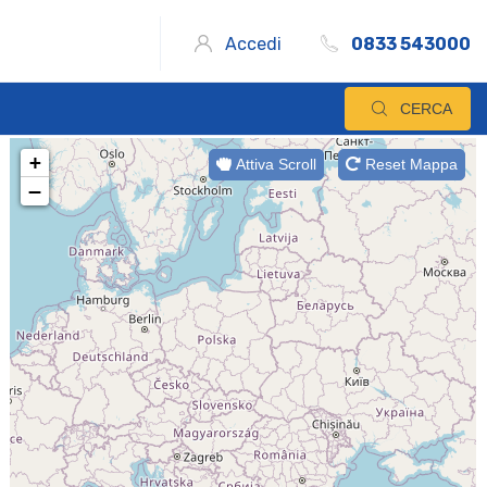
Accedi
0833 543000
CERCA
+
Attiva Scroll
Reset Mappa
−