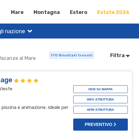
Mare
Montagna
Estero
Estate 2026
li nazione
Filtra
170
Risultati trovati
 Vacanze al Mare
llage
Vieste
VEDI SU MAPPA
INFO STRUTTURA
n piscina e animazione, ideale per
APRI STRUTTURA
PREVENTIVO