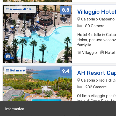
8.8
A meno di 1 Km
Villaggio Hote
Calabria > Cassano al
80 Camere
Hotel 4 stelle in Cala
tipica, per una vacanz
famiglia.
Villaggio
Hotel
9.4
Sul mare
AH Resort Ca
Calabria > Isola di
282 Camere
Ottimo villaggio per f
Isola di Capo Rizzuto
cucina per una vacan
Informativa
Villaggio
Resor