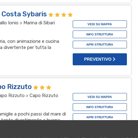
l Costa Sybaris
lo Ionio > Marina di Sibari
VEDI SU MAPPA
INFO STRUTTURA
bria, con animazione e cucina
APRI STRUTTURA
a divertente per tutta la
PREVENTIVO
po Rizzuto
 Capo Rizzuto > Capo Rizzuto
VEDI SU MAPPA
INFO STRUTTURA
amiglie a pochi passi dal mare di
APRI STRUTTURA
, tanto divertimento e buona
za top
PREVENTIVO
t