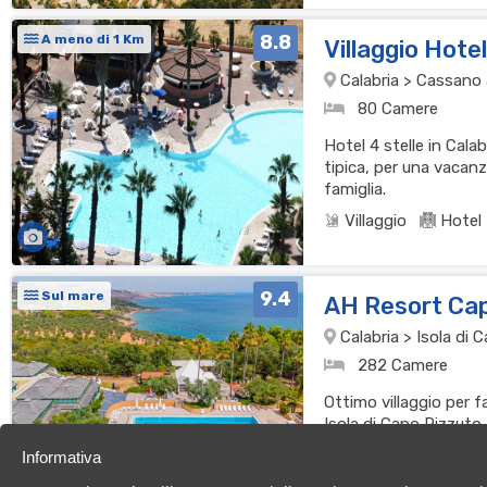
8.8
A meno di 1 Km
Villaggio Hote
Calabria > Cassano al
80 Camere
Hotel 4 stelle in Cala
tipica, per una vacanz
famiglia.
Villaggio
Hotel
9.4
Sul mare
AH Resort Ca
Calabria > Isola di
282 Camere
Ottimo villaggio per f
Isola di Capo Rizzuto
cucina per una vacan
Informativa
Villaggio
Resor