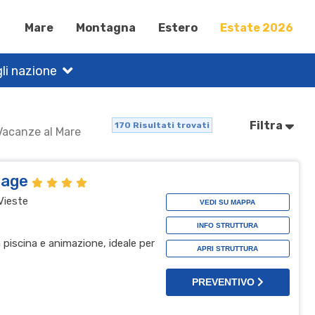
Mare
Montagna
Estero
Estate 2026
li nazione
Filtra
170
Risultati trovati
 Vacanze al Mare
llage
Vieste
VEDI SU MAPPA
INFO STRUTTURA
n piscina e animazione, ideale per
APRI STRUTTURA
PREVENTIVO