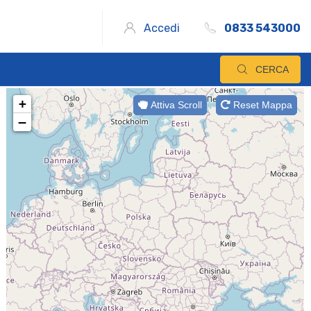
Accedi
0833 543000
CERCA
+
Attiva Scroll
Reset Mappa
−