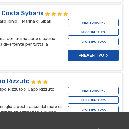
l Costa Sybaris
lo Ionio > Marina di Sibari
VEDI SU MAPPA
INFO STRUTTURA
bria, con animazione e cucina
APRI STRUTTURA
a divertente per tutta la
PREVENTIVO
po Rizzuto
 Capo Rizzuto > Capo Rizzuto
VEDI SU MAPPA
INFO STRUTTURA
amiglie a pochi passi dal mare di
APRI STRUTTURA
, tanto divertimento e buona
za top
PREVENTIVO
t