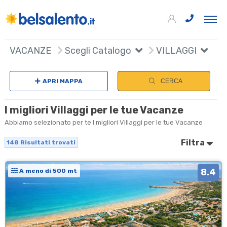
148
+
VACANZE
Scegli Catalogo
VILLAGGI
S
−
APRI MAPPA
CERCA
I migliori Villaggi per le tue Vacanze
Abbiamo selezionato per te I migliori Villaggi per le tue Vacanze
Filtra
148
Risultati trovati
8.4
A meno di 500 mt