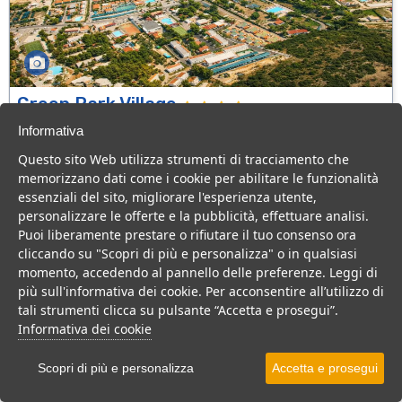
Green Park Village
Puglia > Gargano > Vieste
Informativa
107 Camere
Questo sito Web utilizza strumenti di tracciamento che
memorizzano dati come i cookie per abilitare le funzionalità
Villaggio a Vieste, con piscina e animazione, ideale per famiglie
essenziali del sito, migliorare l'esperienza utente,
con bambini.
personalizzare le offerte e la pubblicità, effettuare analisi.
Villaggio
Hotel
Puoi liberamente prestare o rifiutare il tuo consenso ora
cliccando su "Scopri di più e personalizza" o in qualsiasi
VEDI SU MAPPA
momento, accedendo al pannello delle preferenze. Leggi di
INFO STRUTTURA
più sull'informativa dei cookie. Per acconsentire all’utilizzo di
tali strumenti clicca su pulsante “Accetta e prosegui”.
APRI STRUTTURA
Informativa dei cookie
PREVENTIVO
Scopri di più e personalizza
Accetta e prosegui