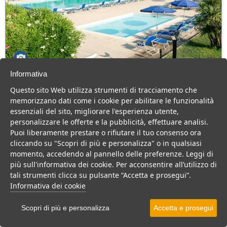
Informativa
Villaggio African Beach Hotel
Questo sito Web utilizza strumenti di tracciamento che
Puglia > Gargano > Manfredonia > Ippocampo
memorizzano dati come i cookie per abilitare le funzionalità
42 Camere
essenziali del sito, migliorare l'esperienza utente,
personalizzare le offerte e la pubblicità, effettuare analisi.
Hotel sul mare con animazione e impianti sportivi, nel cuore del
Puoi liberamente prestare o rifiutare il tuo consenso ora
Gargano.
cliccando su "Scopri di più e personalizza" o in qualsiasi
Villaggio
Hotel
momento, accedendo al pannello delle preferenze. Leggi di
più sull'informativa dei cookie. Per acconsentire all’utilizzo di
VEDI SU MAPPA
tali strumenti clicca su pulsante “Accetta e prosegui”.
INFO STRUTTURA
Informativa dei cookie
APRI STRUTTURA
Scopri di più e personalizza
Accetta e prosegui