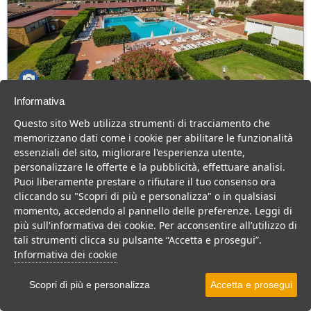
Informativa
Athena Resort
Questo sito Web utilizza strumenti di tracciamento che
Sicilia > Vittoria > Scoglitti
memorizzano dati come i cookie per abilitare le funzionalità
330 Camere
essenziali del sito, migliorare l'esperienza utente,
personalizzare le offerte e la pubblicità, effettuare analisi.
Immerso nel verde, animazione, piscine, buona cucina e mare da
Puoi liberamente prestare o rifiutare il tuo consenso ora
sogno per una vacanza divertente e rilassante.
cliccando su "Scopri di più e personalizza" o in qualsiasi
Villaggio
Resort
Hotel
momento, accedendo al pannello delle preferenze. Leggi di
più sull'informativa dei cookie. Per acconsentire all’utilizzo di
VEDI SU MAPPA
tali strumenti clicca su pulsante “Accetta e prosegui”.
INFO STRUTTURA
Informativa dei cookie
APRI STRUTTURA
Scopri di più e personalizza
Accetta e prosegui