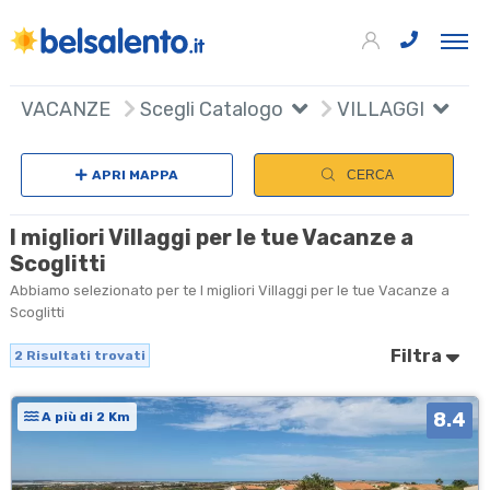
+
VACANZE
Scegli Catalogo
VILLAGGI
−
APRI MAPPA
CERCA
I migliori Villaggi per le tue Vacanze a
Scoglitti
Abbiamo selezionato per te I migliori Villaggi per le tue Vacanze a
Scoglitti
Filtra
2
Risultati trovati
8.4
A più di 2 Km