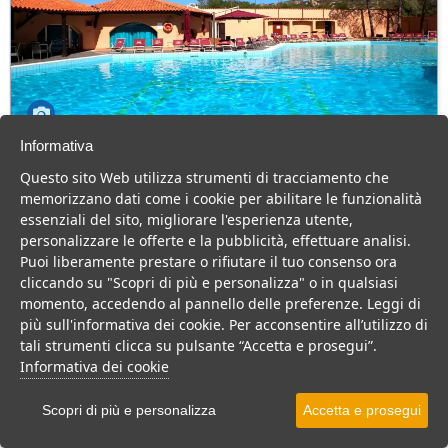
Informativa
Club Esse Cala Bitta
Questo sito Web utilizza strumenti di tracciamento che
Sardegna > Arzachena > Baia Sardinia
memorizzano dati come i cookie per abilitare le funzionalità
130 Camere
essenziali del sito, migliorare l'esperienza utente,
personalizzare le offerte e la pubblicità, effettuare analisi.
Villaggio sul mare della Costa Smeralda, animazione e buona
Puoi liberamente prestare o rifiutare il tuo consenso ora
cucina per una vacanza indimenticabile.
cliccando su "Scopri di più e personalizza" o in qualsiasi
Villaggio
Resort
Hotel
momento, accedendo al pannello delle preferenze. Leggi di
più sull'informativa dei cookie. Per acconsentire all’utilizzo di
VEDI SU MAPPA
tali strumenti clicca su pulsante “Accetta e prosegui”.
INFO STRUTTURA
Informativa dei cookie
APRI STRUTTURA
Scopri di più e personalizza
Accetta e prosegui