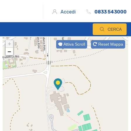
Accedi
0833 543000
CERCA
+
Attiva Scroll
Reset Mappa
−