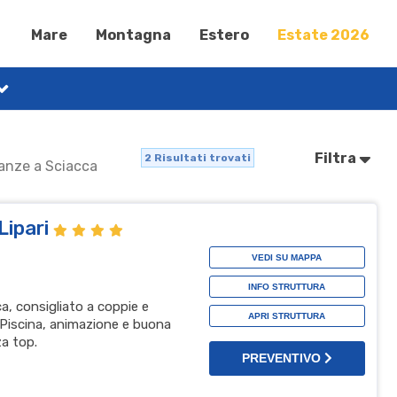
Mare
Montagna
Estero
Estate 2026
Filtra
2
Risultati trovati
acanze a Sciacca
Lipari
VEDI SU MAPPA
INFO STRUTTURA
ca, consigliato a coppie e
APRI STRUTTURA
 Piscina, animazione e buona
a top.
PREVENTIVO