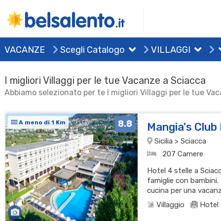
VACANZE
Scegli Catalogo
VILLAGGI
I migliori Villaggi per le tue Vacanze a Sciacca
Abbiamo selezionato per te I migliori Villaggi per le tue V
8.8
A meno di 1 Km
Mangia's Club 
Sicilia > Sciacca
207 Camere
Hotel 4 stelle a Sciac
famiglie con bambini.
cucina per una vacanz
Villaggio
Hotel