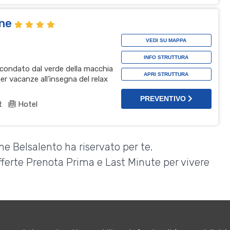
one
VEDI SU MAPPA
INFO STRUTTURA
ircondato dal verde della macchia
APRI STRUTTURA
er vacanze all’insegna del relax
PREVENTIVO
t
Hotel
he Belsalento ha riservato per te.
Offerte Prenota Prima e Last Minute per vivere