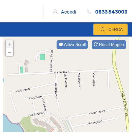
Accedi
0833 543000
CERCA
+
Attiva Scroll
Reset Mappa
−