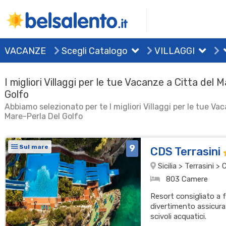
VACANZE
Scegli Catalogo
VILLAGGI
I migliori Villaggi per le tue Vacanze a Citta del 
Golfo
Abbiamo selezionato per te I migliori Villaggi per le tue Va
Mare-Perla Del Golfo
9
Sul mare
CDS Terrasini
Sicilia > Terrasini >
803 Camere
Resort consigliato a 
divertimento assicurat
scivoli acquatici.