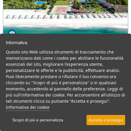
Informativa
Olimpia Cilento Resort & Spa
Questo sito Web utilizza strumenti di tracciamento che
Campania > Cilento > Ascea > Ascea Marina
memorizzano dati come i cookie per abilitare le funzionalità
230 Camere
essenziali del sito, migliorare l'esperienza utente,
personalizzare le offerte e la pubblicità, effettuare analisi.
Villaggio 4 stelle sul mare, ottima cucina, animazione top e tanto
Puoi liberamente prestare o rifiutare il tuo consenso ora
divertimento per tutta la famiglia.
cliccando su "Scopri di più e personalizza" o in qualsiasi
Villaggio
Resort
momento, accedendo al pannello delle preferenze. Leggi di
più sull'informativa dei cookie. Per acconsentire all’utilizzo di
VEDI SU MAPPA
tali strumenti clicca su pulsante “Accetta e prosegui”.
INFO STRUTTURA
Informativa dei cookie
APRI STRUTTURA
Scopri di più e personalizza
Accetta e prosegui