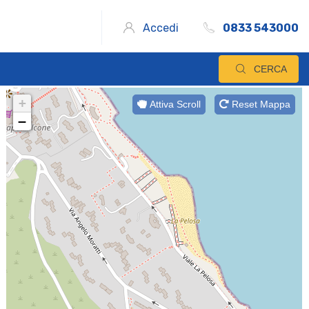
Accedi
0833 543000
CERCA
+
Attiva Scroll
Reset Mappa
−