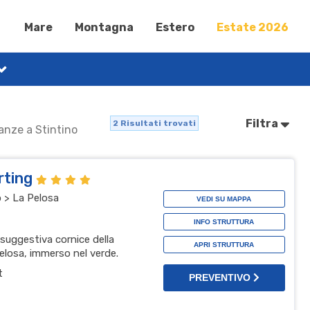
Mare
Montagna
Estero
Estate 2026
Filtra
2
Risultati trovati
canze a Stintino
rting
 > La Pelosa
VEDI SU MAPPA
INFO STRUTTURA
a suggestiva cornice della
APRI STRUTTURA
losa, immerso nel verde.
t
PREVENTIVO