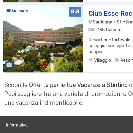
8.8
Sul mare
Club Esse Ro
Sardegna > Stintino
135 Camere
Resort confortevole e
spiaggia, consigliato 
coppie.
Villaggio
Resor
Scopri le
Offerte per le tue Vacanze a Stintino
c
Puoi scegliere tra una varietà di promozioni e 
una vacanza indimenticabile.
Informativa