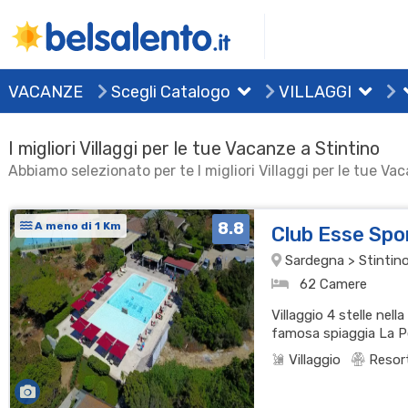
VACANZE
Scegli Catalogo
VILLAGGI
I migliori Villaggi per le tue Vacanze a Stintino
Abbiamo selezionato per te I migliori Villaggi per le tue Va
8.8
A meno di 1 Km
Club Esse Spo
Sardegna > Stintino
62 Camere
Villaggio 4 stelle nell
famosa spiaggia La Pe
Villaggio
Resor