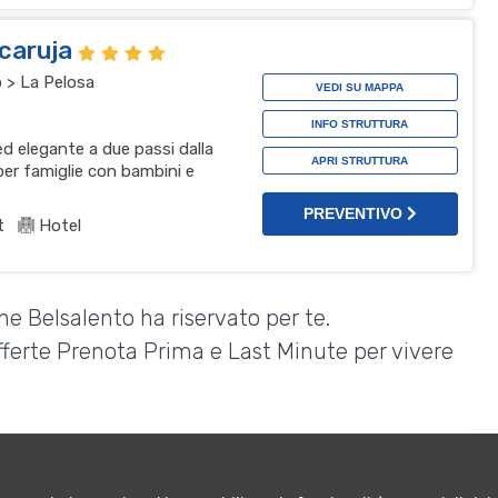
ccaruja
 > La Pelosa
VEDI SU MAPPA
INFO STRUTTURA
d elegante a due passi dalla
APRI STRUTTURA
per famiglie con bambini e
PREVENTIVO
t
Hotel
he Belsalento ha riservato per te.
Offerte Prenota Prima e Last Minute per vivere