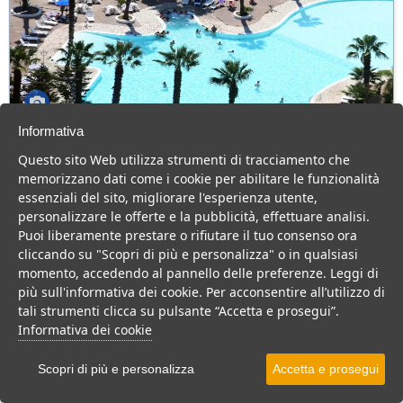
Informativa
Villaggio Hotel Costa Sybaris
Questo sito Web utilizza strumenti di tracciamento che
Calabria > Cassano allo Ionio > Marina di Sibari
memorizzano dati come i cookie per abilitare le funzionalità
80 Camere
essenziali del sito, migliorare l'esperienza utente,
personalizzare le offerte e la pubblicità, effettuare analisi.
Hotel 4 stelle in Calabria, con animazione e cucina tipica, per una
Puoi liberamente prestare o rifiutare il tuo consenso ora
vacanza divertente per tutta la famiglia.
cliccando su "Scopri di più e personalizza" o in qualsiasi
Villaggio
Hotel
momento, accedendo al pannello delle preferenze. Leggi di
più sull'informativa dei cookie. Per acconsentire all’utilizzo di
VEDI SU MAPPA
tali strumenti clicca su pulsante “Accetta e prosegui”.
INFO STRUTTURA
Informativa dei cookie
APRI STRUTTURA
Scopri di più e personalizza
Accetta e prosegui