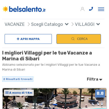
+
VACANZE
Scegli Catalogo
VILLAGGI
−
APRI MAPPA
CERCA
I migliori Villaggi per le tue Vacanze a
Marina di Sibari
Abbiamo selezionato per te I migliori Villaggi per le tue Vacanze a
Marina di Sibari
Filtra
2
Risultati trovati
8.8
A meno di 1 Km