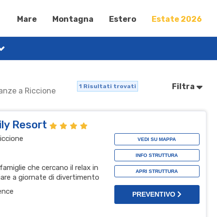
Mare
Montagna
Estero
Estate 2026
Filtra
1
Risultati trovati
canze a Riccione
ly Resort
iccione
VEDI SU MAPPA
INFO STRUTTURA
famiglie che cercano il relax in
APRI STRUTTURA
are a giornate di divertimento
ence
PREVENTIVO