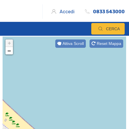
Accedi
0833 543000
CERCA
+
Attiva Scroll
Reset Mappa
−