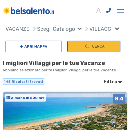
148
+
VACANZE
Scegli Catalogo
VILLAGGI
S
−
APRI MAPPA
CERCA
I migliori Villaggi per le tue Vacanze
Abbiamo selezionato per te I migliori Villaggi per le tue Vacanze
Filtra
148
Risultati trovati
8.4
A meno di 500 mt