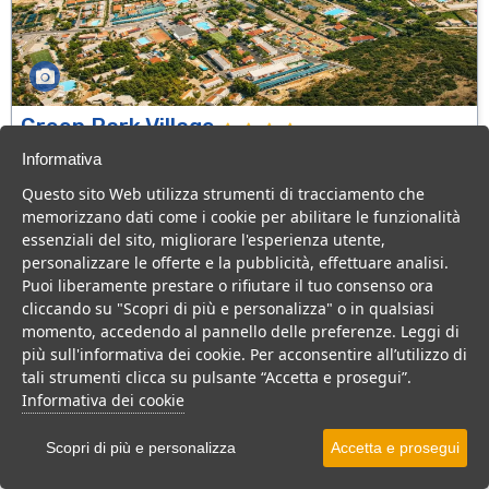
Green Park Village
Puglia > Gargano > Vieste
Informativa
107 Camere
Questo sito Web utilizza strumenti di tracciamento che
memorizzano dati come i cookie per abilitare le funzionalità
Villaggio a Vieste, con piscina e animazione, ideale per famiglie
essenziali del sito, migliorare l'esperienza utente,
con bambini.
personalizzare le offerte e la pubblicità, effettuare analisi.
Villaggio
Hotel
Puoi liberamente prestare o rifiutare il tuo consenso ora
cliccando su "Scopri di più e personalizza" o in qualsiasi
VEDI SU MAPPA
momento, accedendo al pannello delle preferenze. Leggi di
INFO STRUTTURA
più sull'informativa dei cookie. Per acconsentire all’utilizzo di
tali strumenti clicca su pulsante “Accetta e prosegui”.
APRI STRUTTURA
Informativa dei cookie
PREVENTIVO
Scopri di più e personalizza
Accetta e prosegui