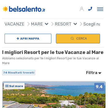
74
+
VACANZE
MARE
RESORT
Scegli nazio
−
APRI MAPPA
CERCA
I migliori Resort per le tue Vacanze al Mare
Abbiamo selezionato per te I migliori Resort per le tue Vacanze al
Mare
Filtra
74
Risultati trovati
9.4
Sul mare