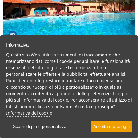
Informativa
Club Esse Cala Bitta
Questo sito Web utilizza strumenti di tracciamento che
Sardegna > Arzachena > Baia Sardinia
memorizzano dati come i cookie per abilitare le funzionalità
130 Camere
essenziali del sito, migliorare l'esperienza utente,
personalizzare le offerte e la pubblicità, effettuare analisi.
Villaggio sul mare della Costa Smeralda, animazione e buona
Puoi liberamente prestare o rifiutare il tuo consenso ora
cucina per una vacanza indimenticabile.
cliccando su "Scopri di più e personalizza" o in qualsiasi
Villaggio
Resort
Hotel
momento, accedendo al pannello delle preferenze. Leggi di
più sull'informativa dei cookie. Per acconsentire all’utilizzo di
VEDI SU MAPPA
tali strumenti clicca su pulsante “Accetta e prosegui”.
INFO STRUTTURA
Informativa dei cookie
APRI STRUTTURA
Scopri di più e personalizza
Accetta e prosegui