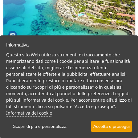
Informativa
Club Esse Shardana
Questo sito Web utilizza strumenti di tracciamento che
Sardegna > Gallura > Santa Teresa Gallura
memorizzano dati come i cookie per abilitare le funzionalità
75 Camere
essenziali del sito, migliorare l'esperienza utente,
personalizzare le offerte e la pubblicità, effettuare analisi.
Resort 4 stelle vista mare, ideale per il relax di coppie e comitive.
Puoi liberamente prestare o rifiutare il tuo consenso ora
Villaggio
Resort
cliccando su "Scopri di più e personalizza" o in qualsiasi
momento, accedendo al pannello delle preferenze. Leggi di
VEDI SU MAPPA
più sull'informativa dei cookie. Per acconsentire all’utilizzo di
tali strumenti clicca su pulsante “Accetta e prosegui”.
INFO STRUTTURA
Informativa dei cookie
APRI STRUTTURA
Scopri di più e personalizza
Accetta e prosegui
PREVENTIVO