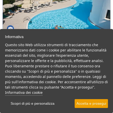
Informativa
Pietrablu Resort
Questo sito Web utilizza strumenti di tracciamento che
Puglia > Polignano a Mare
memorizzano dati come i cookie per abilitare le funzionalità
191 Camere
essenziali del sito, migliorare l'esperienza utente,
personalizzare le offerte e la pubblicità, effettuare analisi.
Elegante Relais sul mare, ideale per una vacanza in famiglia
Puoi liberamente prestare o rifiutare il tuo consenso ora
all’insegna del comfort e del relax.
cliccando su "Scopri di più e personalizza" o in qualsiasi
Villaggio
Resort
Hotel
momento, accedendo al pannello delle preferenze. Leggi di
più sull'informativa dei cookie. Per acconsentire all’utilizzo di
VEDI SU MAPPA
tali strumenti clicca su pulsante “Accetta e prosegui”.
INFO STRUTTURA
Informativa dei cookie
APRI STRUTTURA
Scopri di più e personalizza
Accetta e prosegui