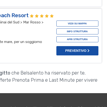
each Resort
inai del Sud > Mar Rosso >
VEDI SU MAPPA
INFO STRUTTURA
APRI STRUTTURA
te mare, per un soggiorno
PREVENTIVO
gitto
che Belsalento ha riservato per te.
Offerte Prenota Prima e Last Minute per vivere