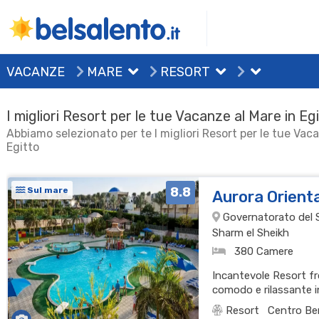
VACANZE
MARE
RESORT
I migliori Resort per le tue Vacanze al Mare in Eg
Abbiamo selezionato per te I migliori Resort per le tue Vac
Egitto
8.8
Sul mare
Aurora Orient
Governatorato del S
Sharm el Sheikh
380 Camere
Incantevole Resort f
comodo e rilassante i
Resort
Centro Be