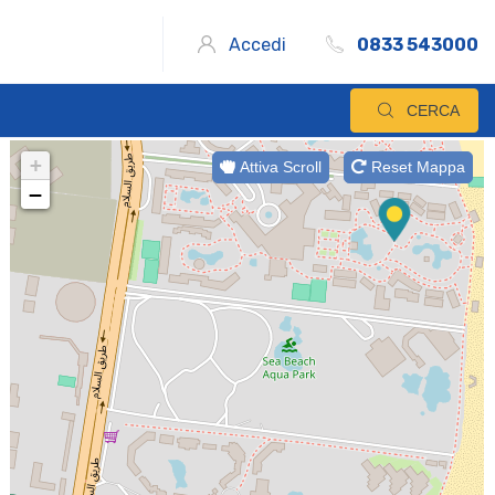
Accedi
0833 543000
CERCA
+
Attiva Scroll
Reset Mappa
−