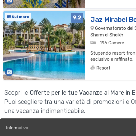
9.2
Sul mare
Jaz Mirabel B
Governatorato del S
Sharm el Sheikh
196 Camere
Stupendo resort fron
esclusivo e raffinato.
Resort
Scopri le
Offerte per le tue Vacanze al Mare in E
Puoi scegliere tra una varietà di promozioni e 
una vacanza indimenticabile.
Informativa