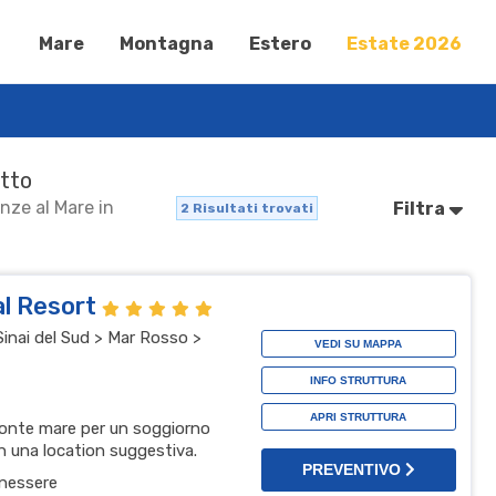
Mare
Montagna
Estero
Estate 2026
itto
anze al Mare in
Filtra
2
Risultati trovati
al Resort
inai del Sud > Mar Rosso >
VEDI SU MAPPA
INFO STRUTTURA
APRI STRUTTURA
ronte mare per un soggiorno
n una location suggestiva.
PREVENTIVO
nessere