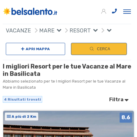
+
VACANZE
MARE
RESORT
−
APRI MAPPA
CERCA
I migliori Resort per le tue Vacanze al Mare
in Basilicata
Abbiamo selezionato per te I migliori Resort per le tue Vacanze al
Mare in Basilicata
Filtra
4
Risultati trovati
8.6
A più di 2 Km