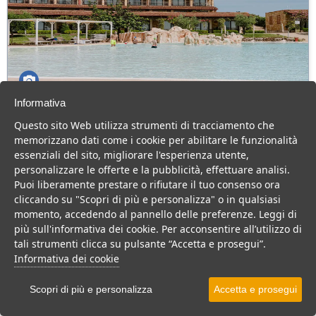
Informativa
Eco Resort dei Siriti
Questo sito Web utilizza strumenti di tracciamento che
Basilicata > Nova Siri
memorizzano dati come i cookie per abilitare le funzionalità
essenziali del sito, migliorare l'esperienza utente,
Resort inserito in un contesto naturalistico molto elegante, offre
personalizzare le offerte e la pubblicità, effettuare analisi.
cucina tipica e biologica e animazione anche per famiglie.
Puoi liberamente prestare o rifiutare il tuo consenso ora
Villaggio
Resort
Hotel
cliccando su "Scopri di più e personalizza" o in qualsiasi
momento, accedendo al pannello delle preferenze. Leggi di
VEDI SU MAPPA
più sull'informativa dei cookie. Per acconsentire all’utilizzo di
INFO STRUTTURA
tali strumenti clicca su pulsante “Accetta e prosegui”.
Informativa dei cookie
APRI STRUTTURA
Scopri di più e personalizza
Accetta e prosegui
PREVENTIVO