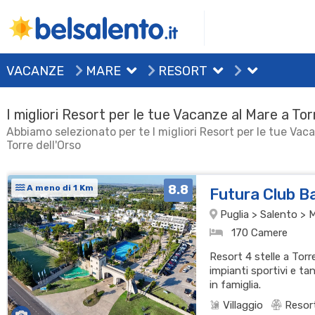
VACANZE
MARE
RESORT
I migliori Resort per le tue Vacanze al Mare a Tor
Abbiamo selezionato per te I migliori Resort per le tue Vac
Torre dell'Orso
8.8
A meno di 1 Km
Futura Club B
Puglia > Salento > 
170 Camere
Resort 4 stelle a Torr
impianti sportivi e t
in famiglia.
Villaggio
Resor