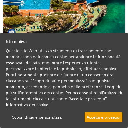
Informativa
CDS Terrasini
Questo sito Web utilizza strumenti di tracciamento che
Sicilia > Terrasini > Citta del Mare-Perla Del Golfo
memorizzano dati come i cookie per abilitare le funzionalità
803 Camere
essenziali del sito, migliorare l'esperienza utente,
personalizzare le offerte e la pubblicità, effettuare analisi.
Resort consigliato a famiglie con bambini, per un divertimento
Puoi liberamente prestare o rifiutare il tuo consenso ora
assicurato con le sue piscine e suoi scivoli acquatici.
cliccando su "Scopri di più e personalizza" o in qualsiasi
Villaggio
Resort
momento, accedendo al pannello delle preferenze. Leggi di
più sull'informativa dei cookie. Per acconsentire all’utilizzo di
VEDI SU MAPPA
tali strumenti clicca su pulsante “Accetta e prosegui”.
INFO STRUTTURA
Informativa dei cookie
APRI STRUTTURA
Scopri di più e personalizza
Accetta e prosegui