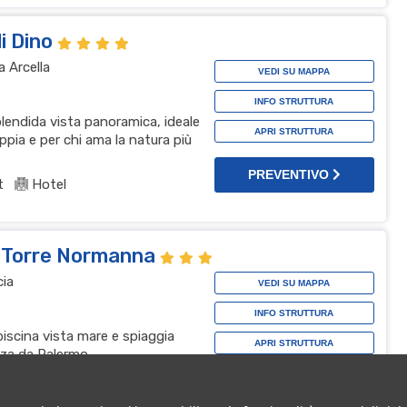
i Dino
a Arcella
VEDI SU MAPPA
INFO STRUTTURA
plendida vista panoramica, ideale
APRI STRUTTURA
pia e per chi ama la natura più
PREVENTIVO
t
Hotel
io Torre Normanna
cia
VEDI SU MAPPA
INFO STRUTTURA
piscina vista mare e spiaggia
APRI STRUTTURA
nza da Palermo.
t
Hotel
PREVENTIVO