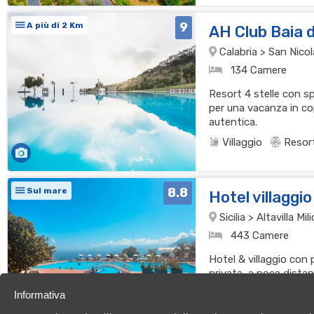
9
A più di 2 Km
AH Club Baia d
Calabria > San Nicol
134 Camere
Resort 4 stelle con s
per una vacanza in cop
autentica.
Villaggio
Resor
8.8
Sul mare
Hotel villagg
Sicilia > Altavilla Mili
443 Camere
Hotel & villaggio con 
privata, a poca dista
Villaggio
Resor
Informativa