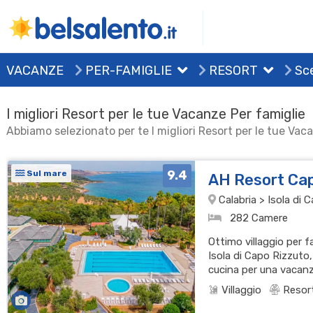
VACANZE
PER-FAMIGLIE
RESORT
Sce
I migliori Resort per le tue Vacanze Per famiglie
Abbiamo selezionato per te I migliori Resort per le tue Vac
9.4
Sul mare
AH Resort Ca
Calabria > Isola di
282 Camere
Ottimo villaggio per f
Isola di Capo Rizzuto
cucina per una vacan
Villaggio
Resor