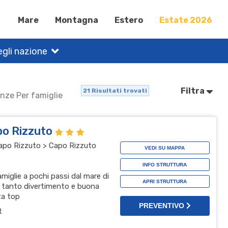
Mare
Montagna
Estero
Estate 2026
gli nazione
Filtra
21
Risultati trovati
anze Per famiglie
po Rizzuto
 Capo Rizzuto > Capo Rizzuto
VEDI SU MAPPA
INFO STRUTTURA
amiglie a pochi passi dal mare di
APRI STRUTTURA
, tanto divertimento e buona
za top
PREVENTIVO
t