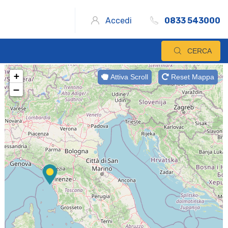
Accedi
0833 543000
CERCA
+
Attiva Scroll
Reset Mappa
−