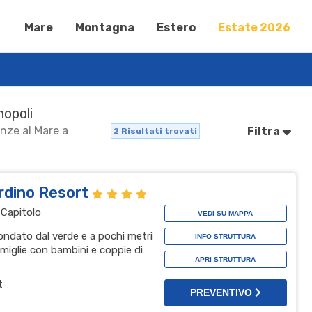
Mare
Montagna
Estero
Estate 2026
nopoli
anze al Mare a
Filtra
2
Risultati trovati
rdino Resort
 Capitolo
VEDI SU MAPPA
rcondato dal verde e a pochi metri
INFO STRUTTURA
amiglie con bambini e coppie di
APRI STRUTTURA
t
PREVENTIVO