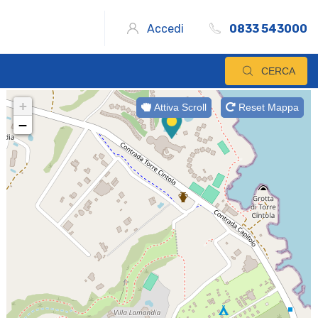
Accedi
0833 543000
CERCA
+
Attiva Scroll
Reset Mappa
−