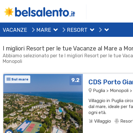
VACANZE
MARE
RESORT
I migliori Resort per le tue Vacanze al Mare a Mo
Abbiamo selezionato per te I migliori Resort per le tue Vac
Monopoli
9.2
Sul mare
CDS Porto Gia
Puglia > Monopoli >
Villaggio in Puglia ci
dal mare, ideale per f
ogni età.
Villaggio
Resor