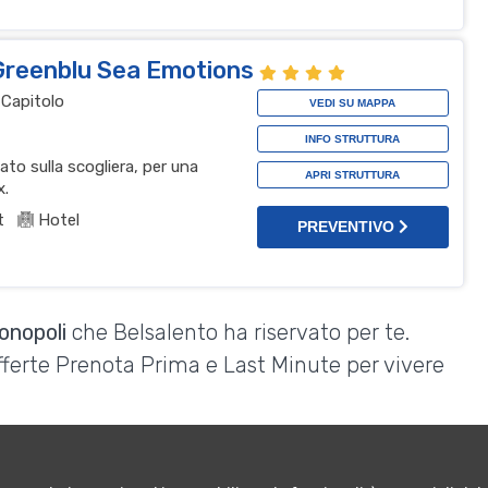
 Greenblu Sea Emotions
 Capitolo
VEDI SU MAPPA
INFO STRUTTURA
ato sulla scogliera, per una
APRI STRUTTURA
x.
t
Hotel
PREVENTIVO
onopoli
che Belsalento ha riservato per te.
Offerte Prenota Prima e Last Minute per vivere