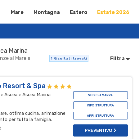
Mare
Montagna
Estero
Estate 2026
cea Marina
anze al Mare a
Filtra
1
Risultati trovati
to Resort & Spa
 > Ascea > Ascea Marina
VEDI SU MAPPA
INFO STRUTTURA
 mare, ottima cucina, animazione
APRI STRUTTURA
to per tutta la famiglia.
t
PREVENTIVO