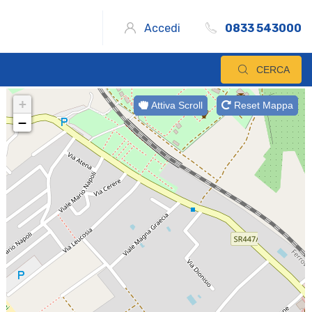
Accedi
0833 543000
CERCA
+
Attiva Scroll
Reset Mappa
−