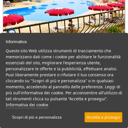
Informativa
Club Esse Posada Beach Resort
Questo sito Web utilizza strumenti di tracciamento che
Sardegna > Palau
memorizzano dati come i cookie per abilitare le funzionalità
171 Camere
essenziali del sito, migliorare l'esperienza utente,
personalizzare le offerte e la pubblicità, effettuare analisi.
Villaggio a Palau, direttamente sul mare, consigliato a famiglie con
Puoi liberamente prestare o rifiutare il tuo consenso ora
bambini.
cliccando su "Scopri di più e personalizza" o in qualsiasi
Villaggio
Resort
Hotel
momento, accedendo al pannello delle preferenze. Leggi di
più sull'informativa dei cookie. Per acconsentire all’utilizzo di
VEDI SU MAPPA
tali strumenti clicca su pulsante “Accetta e prosegui”.
INFO STRUTTURA
Informativa dei cookie
APRI STRUTTURA
Scopri di più e personalizza
Accetta e prosegui