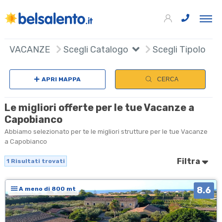
+
VACANZE
Scegli Catalogo
Scegli Tipologia
−
APRI MAPPA
CERCA
Le migliori offerte per le tue Vacanze a
Capobianco
Abbiamo selezionato per te le migliori strutture per le tue Vacanze
a Capobianco
Filtra
1
Risultati trovati
8.6
A meno di 800 mt