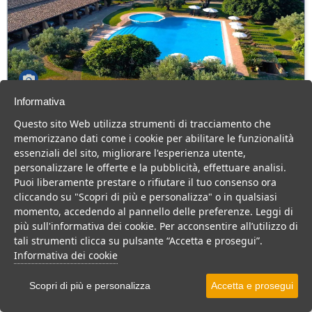
Informativa
Borghetto Beach Club
Questo sito Web utilizza strumenti di tracciamento che
Calabria > Isola di Capo Rizzuto > Capobianco
memorizzano dati come i cookie per abilitare le funzionalità
44 Camere
essenziali del sito, migliorare l'esperienza utente,
personalizzare le offerte e la pubblicità, effettuare analisi.
Borghetto Beach Club, relax e natura a Capo Rizzuto per una
Puoi liberamente prestare o rifiutare il tuo consenso ora
vacanza in famiglia
cliccando su "Scopri di più e personalizza" o in qualsiasi
Villaggio
Resort
momento, accedendo al pannello delle preferenze. Leggi di
più sull'informativa dei cookie. Per acconsentire all’utilizzo di
VEDI SU MAPPA
tali strumenti clicca su pulsante “Accetta e prosegui”.
INFO STRUTTURA
Informativa dei cookie
APRI STRUTTURA
Scopri di più e personalizza
Accetta e prosegui