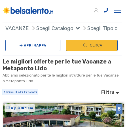
+
VACANZE
Scegli Catalogo
Scegli Tipologia
−
APRI MAPPA
CERCA
Le migliori offerte per le tue Vacanze a
Metaponto Lido
Abbiamo selezionato per te le migliori strutture per le tue Vacanze
a Metaponto Lido
Filtra
1
Risultati trovati
8
A più di 1 Km