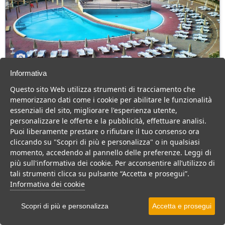
Informativa
Meta Family Village
Questo sito Web utilizza strumenti di tracciamento che
Basilicata > Bernalda > Metaponto Lido
memorizzano dati come i cookie per abilitare le funzionalità
110 Camere
essenziali del sito, migliorare l'esperienza utente,
personalizzare le offerte e la pubblicità, effettuare analisi.
Villaggio accogliente con piscina, animazione e buona cucina,
Puoi liberamente prestare o rifiutare il tuo consenso ora
ideale per famiglie e coppie.
cliccando su "Scopri di più e personalizza" o in qualsiasi
Villaggio
Hotel
momento, accedendo al pannello delle preferenze. Leggi di
più sull'informativa dei cookie. Per acconsentire all’utilizzo di
VEDI SU MAPPA
tali strumenti clicca su pulsante “Accetta e prosegui”.
INFO STRUTTURA
Informativa dei cookie
APRI STRUTTURA
Scopri di più e personalizza
Accetta e prosegui