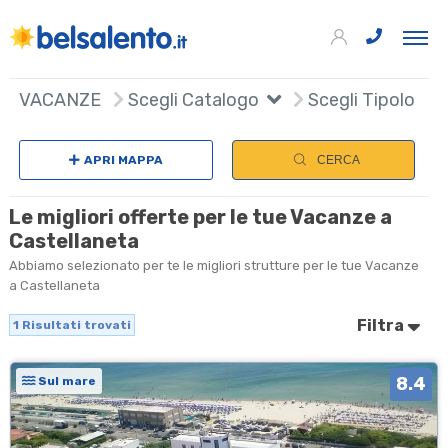
+
VACANZE
Scegli Catalogo
Scegli Tipologia
−
APRI MAPPA
CERCA
Le migliori offerte per le tue Vacanze a
Castellaneta
Abbiamo selezionato per te le migliori strutture per le tue Vacanze
a Castellaneta
Filtra
1
Risultati trovati
8.4
Sul mare