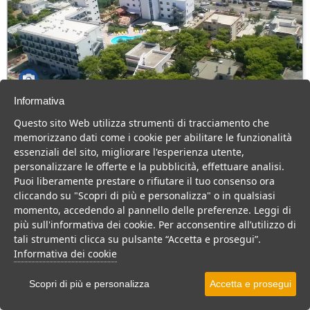
Informativa
Hotel Tichos
Questo sito Web utilizza strumenti di tracciamento che
Puglia > Castellaneta
memorizzano dati come i cookie per abilitare le funzionalità
90 Camere
essenziali del sito, migliorare l'esperienza utente,
personalizzare le offerte e la pubblicità, effettuare analisi.
Confortevole Hotel sul mare, consigliato a coppie e famiglie con
Puoi liberamente prestare o rifiutare il tuo consenso ora
bambini.
cliccando su "Scopri di più e personalizza" o in qualsiasi
Villaggio
Hotel
momento, accedendo al pannello delle preferenze. Leggi di
più sull'informativa dei cookie. Per acconsentire all’utilizzo di
VEDI SU MAPPA
tali strumenti clicca su pulsante “Accetta e prosegui”.
INFO STRUTTURA
Informativa dei cookie
APRI STRUTTURA
Scopri di più e personalizza
Accetta e prosegui