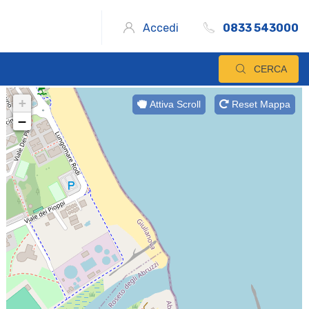
Accedi
0833 543000
CERCA
+
Attiva Scroll
Reset Mappa
−