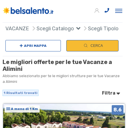
+
VACANZE
Scegli Catalogo
Scegli Tipologia
−
APRI MAPPA
CERCA
Le migliori offerte per le tue Vacanze a
Alimini
Abbiamo selezionato per te le migliori strutture per le tue Vacanze
a Alimini
Filtra
1
Risultati trovati
8.6
A meno di 1 Km