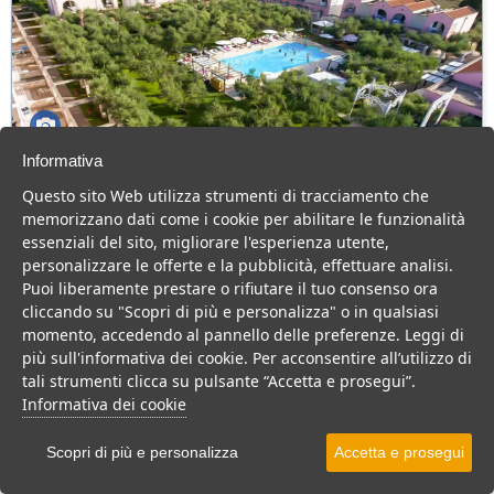
Informativa
Family Village
Questo sito Web utilizza strumenti di tracciamento che
Puglia > Salento > Otranto > Alimini
memorizzano dati come i cookie per abilitare le funzionalità
64 Camere
essenziali del sito, migliorare l'esperienza utente,
personalizzare le offerte e la pubblicità, effettuare analisi.
Caratteristico Villaggio in Salento, ideale per una vacanza in pieno
Puoi liberamente prestare o rifiutare il tuo consenso ora
relax a pochi km dalla spiaggia.
cliccando su "Scopri di più e personalizza" o in qualsiasi
Villaggio
Hotel
momento, accedendo al pannello delle preferenze. Leggi di
più sull'informativa dei cookie. Per acconsentire all’utilizzo di
VEDI SU MAPPA
tali strumenti clicca su pulsante “Accetta e prosegui”.
INFO STRUTTURA
Informativa dei cookie
APRI STRUTTURA
Scopri di più e personalizza
Accetta e prosegui