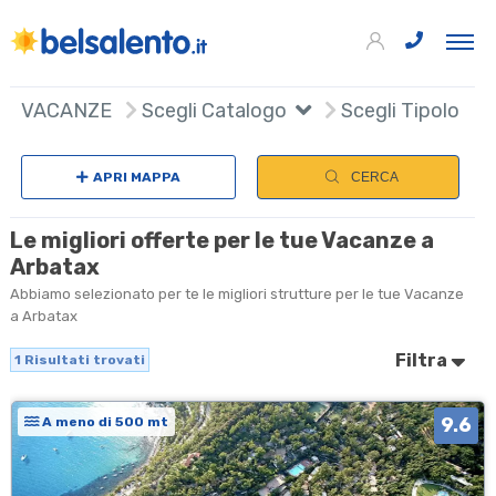
+
VACANZE
Scegli Catalogo
Scegli Tipologia
−
APRI MAPPA
CERCA
Le migliori offerte per le tue Vacanze a
Arbatax
Abbiamo selezionato per te le migliori strutture per le tue Vacanze
a Arbatax
Filtra
1
Risultati trovati
9.6
A meno di 500 mt