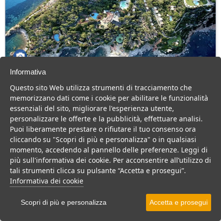
Informativa
Le Ville del Parco Arbatax Park Resort
Questo sito Web utilizza strumenti di tracciamento che
memorizzano dati come i cookie per abilitare le funzionalità
Sardegna > Tortoli > Arbatax
essenziali del sito, migliorare l'esperienza utente,
121 Camere
personalizzare le offerte e la pubblicità, effettuare analisi.
Puoi liberamente prestare o rifiutare il tuo consenso ora
Imponente Resort 4 stelle sul Tirreno, Centro benessere con oltre
cliccando su "Scopri di più e personalizza" o in qualsiasi
2000 mq e parco Naturalistico e Faunistico.
momento, accedendo al pannello delle preferenze. Leggi di
Villaggio
Resort
più sull'informativa dei cookie. Per acconsentire all’utilizzo di
tali strumenti clicca su pulsante “Accetta e prosegui”.
VEDI SU MAPPA
Informativa dei cookie
INFO STRUTTURA
Scopri di più e personalizza
Accetta e prosegui
APRI STRUTTURA