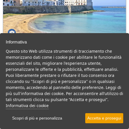
Informativa
Appartamenti Baia Verde Gallipoli
Questo sito Web utilizza strumenti di tracciamento che
Puglia > Salento > Gallipoli > Baia di Gallipoli
memorizzano dati come i cookie per abilitare le funzionalità
essenziali del sito, migliorare l'esperienza utente,
Appartamenti a Baia Verde di Gallipoli, per chi cerca una vacanza
personalizzare le offerte e la pubblicità, effettuare analisi.
in coppia o in comitiva, in totale libertà.
Puoi liberamente prestare o rifiutare il tuo consenso ora
Residence
Casa Vacanza
cliccando su "Scopri di più e personalizza" o in qualsiasi
momento, accedendo al pannello delle preferenze. Leggi di
VEDI SU MAPPA
più sull'informativa dei cookie. Per acconsentire all’utilizzo di
INFO STRUTTURA
tali strumenti clicca su pulsante “Accetta e prosegui”.
Informativa dei cookie
APRI STRUTTURA
Scopri di più e personalizza
Accetta e prosegui
PREVENTIVO