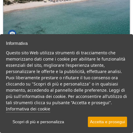
Informativa
Mangia's Club del Golfo
Questo sito Web utilizza strumenti di tracciamento che
Sardegna > Sorso > Platamona
memorizzano dati come i cookie per abilitare le funzionalità
114 Camere
essenziali del sito, migliorare l'esperienza utente,
personalizzare le offerte e la pubblicità, effettuare analisi.
Hotel sulla spiaggia di Marina di Sorso, animazione, buona cucina
Puoi liberamente prestare o rifiutare il tuo consenso ora
e tanto sport.
cliccando su "Scopri di più e personalizza" o in qualsiasi
Villaggio
Hotel
momento, accedendo al pannello delle preferenze. Leggi di
più sull'informativa dei cookie. Per acconsentire all’utilizzo di
VEDI SU MAPPA
tali strumenti clicca su pulsante “Accetta e prosegui”.
INFO STRUTTURA
Informativa dei cookie
APRI STRUTTURA
Scopri di più e personalizza
Accetta e prosegui