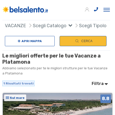
+
VACANZE
Scegli Catalogo
Scegli Tipologia
−
APRI MAPPA
CERCA
Le migliori offerte per le tue Vacanze a
Platamona
Abbiamo selezionato per te le migliori strutture per le tue Vacanze
a Platamona
Filtra
1
Risultati trovati
8.8
Sul mare