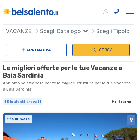
+
VACANZE
Scegli Catalogo
Scegli Tipologia
−
APRI MAPPA
CERCA
Le migliori offerte per le tue Vacanze a
Baia Sardinia
Abbiamo selezionato per te le migliori strutture per le tue Vacanze
a Baia Sardinia
Filtra
1
Risultati trovati
9
Sul mare