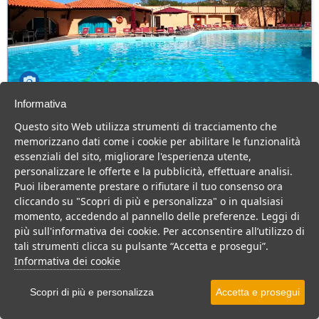
Informativa
Club Esse Cala Bitta
Questo sito Web utilizza strumenti di tracciamento che
Sardegna > Arzachena > Baia Sardinia
memorizzano dati come i cookie per abilitare le funzionalità
130 Camere
essenziali del sito, migliorare l'esperienza utente,
personalizzare le offerte e la pubblicità, effettuare analisi.
Villaggio sul mare della Costa Smeralda, animazione e buona
Puoi liberamente prestare o rifiutare il tuo consenso ora
cucina per una vacanza indimenticabile.
cliccando su "Scopri di più e personalizza" o in qualsiasi
Villaggio
Resort
Hotel
momento, accedendo al pannello delle preferenze. Leggi di
più sull'informativa dei cookie. Per acconsentire all’utilizzo di
VEDI SU MAPPA
tali strumenti clicca su pulsante “Accetta e prosegui”.
INFO STRUTTURA
Informativa dei cookie
APRI STRUTTURA
Scopri di più e personalizza
Accetta e prosegui