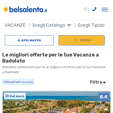
+
VACANZE
Scegli Catalogo
Scegli Tipologia
−
APRI MAPPA
CERCA
Le migliori offerte per le tue Vacanze a
Badolato
Abbiamo selezionato per te le migliori strutture per le tue Vacanze
a Badolato
Filtra
1
Risultati trovati
8.4
Sul mare