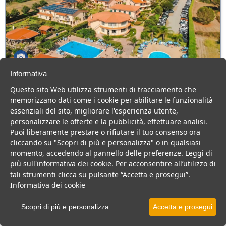
Informativa
Aquilia Beach Village
Questo sito Web utilizza strumenti di tracciamento che
Calabria > Badolato > Badolato Marina
memorizzano dati come i cookie per abilitare le funzionalità
128 Camere
essenziali del sito, migliorare l'esperienza utente,
personalizzare le offerte e la pubblicità, effettuare analisi.
Villaggio sul mare in Calabria adatto a famiglie con bambini
Puoi liberamente prestare o rifiutare il tuo consenso ora
Villaggio
Resort
Hotel
cliccando su "Scopri di più e personalizza" o in qualsiasi
momento, accedendo al pannello delle preferenze. Leggi di
VEDI SU MAPPA
più sull'informativa dei cookie. Per acconsentire all’utilizzo di
tali strumenti clicca su pulsante “Accetta e prosegui”.
INFO STRUTTURA
Informativa dei cookie
APRI STRUTTURA
Scopri di più e personalizza
Accetta e prosegui
PREVENTIVO