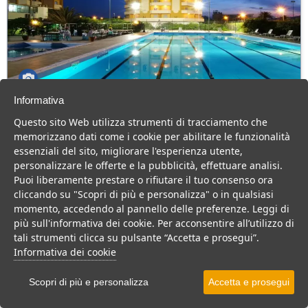
Informativa
Grand Eurhotel Residence
Questo sito Web utilizza strumenti di tracciamento che
Abruzzo > Montesilvano
memorizzano dati come i cookie per abilitare le funzionalità
130 Camere
essenziali del sito, migliorare l'esperienza utente,
personalizzare le offerte e la pubblicità, effettuare analisi.
Residence Hotel a Montesilvano, mare, animazione e tanto relax.
Puoi liberamente prestare o rifiutare il tuo consenso ora
Villaggio
Hotel
Residence
cliccando su "Scopri di più e personalizza" o in qualsiasi
momento, accedendo al pannello delle preferenze. Leggi di
VEDI SU MAPPA
più sull'informativa dei cookie. Per acconsentire all’utilizzo di
tali strumenti clicca su pulsante “Accetta e prosegui”.
INFO STRUTTURA
Informativa dei cookie
APRI STRUTTURA
Scopri di più e personalizza
Accetta e prosegui
PREVENTIVO