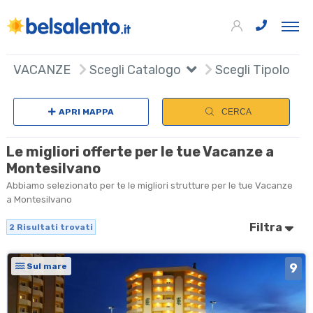
+
VACANZE
Scegli Catalogo
Scegli Tipologia
−
APRI MAPPA
CERCA
Le migliori offerte per le tue Vacanze a
Montesilvano
Abbiamo selezionato per te le migliori strutture per le tue Vacanze
a Montesilvano
Filtra
2
Risultati trovati
9
Sul mare