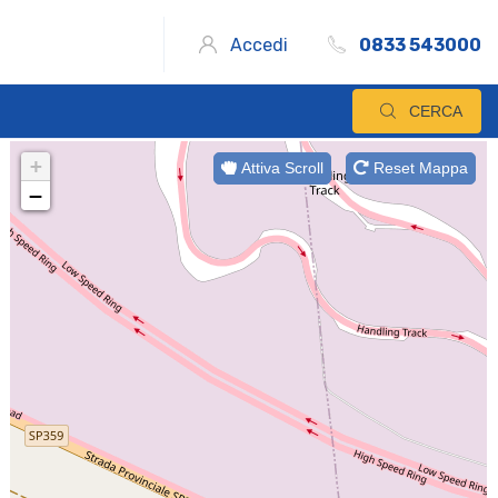
Accedi
0833 543000
CERCA
+
Attiva Scroll
Reset Mappa
−