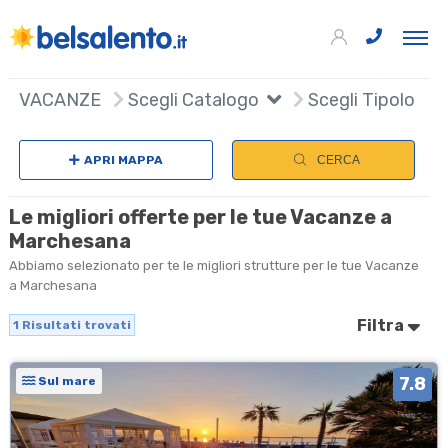
+
VACANZE
Scegli Catalogo
Scegli Tipologia
−
APRI MAPPA
CERCA
Le migliori offerte per le tue Vacanze a
Marchesana
Abbiamo selezionato per te le migliori strutture per le tue Vacanze
a Marchesana
Filtra
1
Risultati trovati
7.8
Sul mare