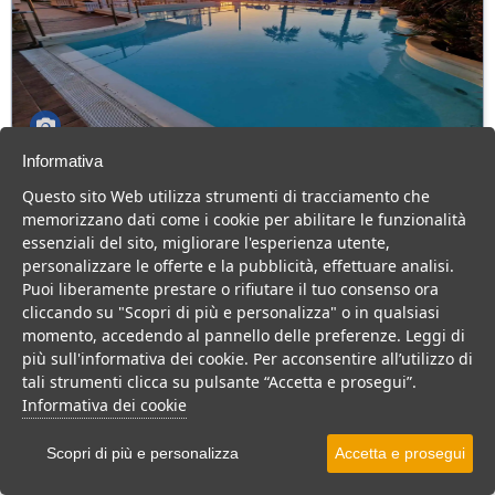
Informativa
Hotel il Gabbiano
Questo sito Web utilizza strumenti di tracciamento che
Sicilia > Terme Vigliatore > Marchesana
memorizzano dati come i cookie per abilitare le funzionalità
40 Camere
essenziali del sito, migliorare l'esperienza utente,
personalizzare le offerte e la pubblicità, effettuare analisi.
Hotel Il Gabbiano: il mare di Sicilia davanti a te, relax, ospitalità e
Puoi liberamente prestare o rifiutare il tuo consenso ora
sapori autentici per una vacanza semplice e indimenticabile.
cliccando su "Scopri di più e personalizza" o in qualsiasi
Hotel
momento, accedendo al pannello delle preferenze. Leggi di
più sull'informativa dei cookie. Per acconsentire all’utilizzo di
VEDI SU MAPPA
tali strumenti clicca su pulsante “Accetta e prosegui”.
INFO STRUTTURA
Informativa dei cookie
APRI STRUTTURA
Scopri di più e personalizza
Accetta e prosegui