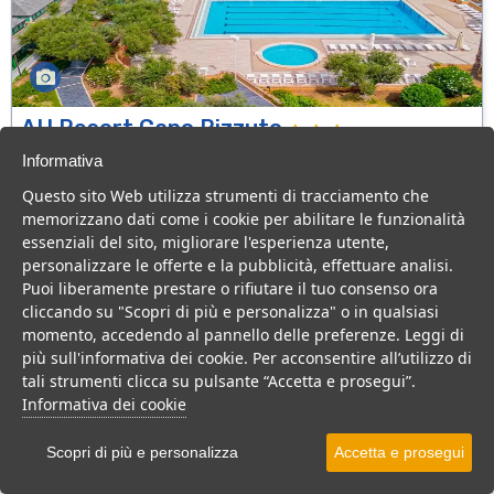
AH Resort Capo Rizzuto
Calabria > Isola di Capo Rizzuto > Capo Rizzuto
Informativa
282 Camere
Questo sito Web utilizza strumenti di tracciamento che
memorizzano dati come i cookie per abilitare le funzionalità
Ottimo villaggio per famiglie a pochi passi dal mare di Isola di Capo
essenziali del sito, migliorare l'esperienza utente,
Rizzuto, tanto divertimento e buona cucina per una vacanza top
personalizzare le offerte e la pubblicità, effettuare analisi.
Villaggio
Resort
Puoi liberamente prestare o rifiutare il tuo consenso ora
cliccando su "Scopri di più e personalizza" o in qualsiasi
VEDI SU MAPPA
momento, accedendo al pannello delle preferenze. Leggi di
INFO STRUTTURA
più sull'informativa dei cookie. Per acconsentire all’utilizzo di
tali strumenti clicca su pulsante “Accetta e prosegui”.
APRI STRUTTURA
Informativa dei cookie
PREVENTIVO
Scopri di più e personalizza
Accetta e prosegui