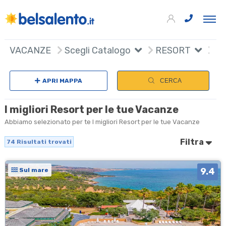
74
+
VACANZE
Scegli Catalogo
RESORT
Sc
−
APRI MAPPA
CERCA
I migliori Resort per le tue Vacanze
Abbiamo selezionato per te I migliori Resort per le tue Vacanze
Filtra
74
Risultati trovati
9.4
Sul mare