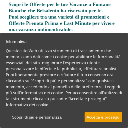
Scopri le
Offerte per le tue Vacanze a Fontane
Bianche
che Belsalento ha riservato per te.
Puoi scegliere tra una varietà di promozioni e
Offerte Prenota Prima e Last Minute per vivere
una vacanza indimenticabile.
Informativa
Questo sito Web utilizza strumenti di tracciamento che
memorizzano dati come i cookie per abilitare le funzionalità
essenziali del sito, migliorare l'esperienza utente,
Trova la soluzione migliore per la tua prossima
personalizzare le offerte e la pubblicità, effettuare analisi.
vacanza.
Puoi liberamente prestare o rifiutare il tuo consenso ora
cliccando su "Scopri di più e personalizza" o in qualsiasi
Noi di belsalento.it abbiamo selezionato per te le migliori mete, i
momento, accedendo al pannello delle preferenze. Leggi di
migliori servizi, le migliori offerte per il tuo prossimo viaggio.
più sull'informativa dei cookie. Per acconsentire all’utilizzo di
tali strumenti clicca su pulsante “Accetta e prosegui”.
Informativa dei cookie
Villaggi
Hotel
Scopri di più e personalizza
Accetta e prosegui