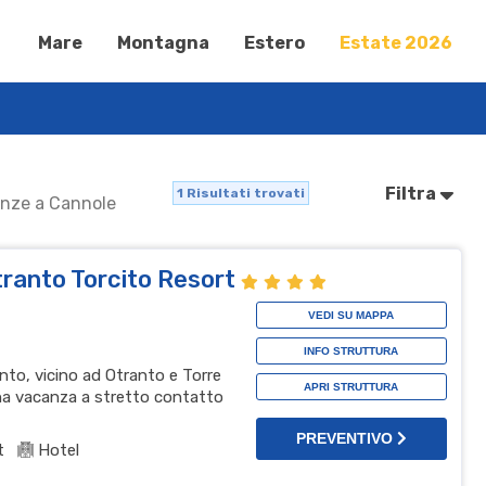
Mare
Montagna
Estero
Estate 2026
Filtra
1
Risultati trovati
canze a Cannole
Otranto Torcito Resort
VEDI SU MAPPA
INFO STRUTTURA
ento, vicino ad Otranto e Torre
APRI STRUTTURA
 una vacanza a stretto contatto
PREVENTIVO
t
Hotel