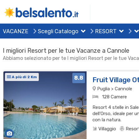
VACANZE
Scegli Catalogo
RESORT
I migliori Resort per le tue Vacanze a Cannole
Abbiamo selezionato per te I migliori Resort per le tue Va
8.8
A più di 2 Km
Fruit Village 
Puglia > Cannole
128 Camere
Resort 4 stelle in Sal
dell’Orso, ideale per
con la natura.
Villaggio
Resor