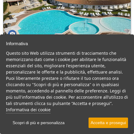
Informativa
GH Santina Resort
Questo sito Web utilizza strumenti di tracciamento che
Sardegna > Valledoria
memorizzano dati come i cookie per abilitare le funzionalità
78 Camere
essenziali del sito, migliorare l'esperienza utente,
personalizzare le offerte e la pubblicità, effettuare analisi.
Elegante Resort 4 stelle vicino al mare, ideale per una vacanza
Puoi liberamente prestare o rifiutare il tuo consenso ora
rilassante.
cliccando su "Scopri di più e personalizza" o in qualsiasi
Villaggio
Resort
momento, accedendo al pannello delle preferenze. Leggi di
più sull'informativa dei cookie. Per acconsentire all’utilizzo di
VEDI SU MAPPA
tali strumenti clicca su pulsante “Accetta e prosegui”.
INFO STRUTTURA
Informativa dei cookie
APRI STRUTTURA
Scopri di più e personalizza
Accetta e prosegui