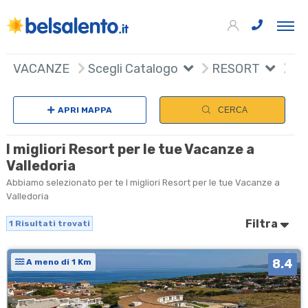
+
VACANZE
Scegli Catalogo
RESORT
−
APRI MAPPA
CERCA
I migliori Resort per le tue Vacanze a
Valledoria
Abbiamo selezionato per te I migliori Resort per le tue Vacanze a
Valledoria
Filtra
1
Risultati trovati
8.4
A meno di 1 Km