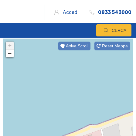
Accedi
0833 543000
CERCA
+
Attiva Scroll
Reset Mappa
−