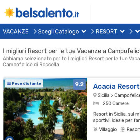
VACANZE
Scegli Catalogo
RESORT
I migliori Resort per le tue Vacanze a Campofelic
Abbiamo selezionato per te I migliori Resort per le tue Vac
Campofelice di Roccella
9.2
Poco distante
Acacia Resor
Sicilia > Campofelic
250 Camere
Resort in Sicilia, sul 
sportivi, ideale per fa
Villaggio
Resor