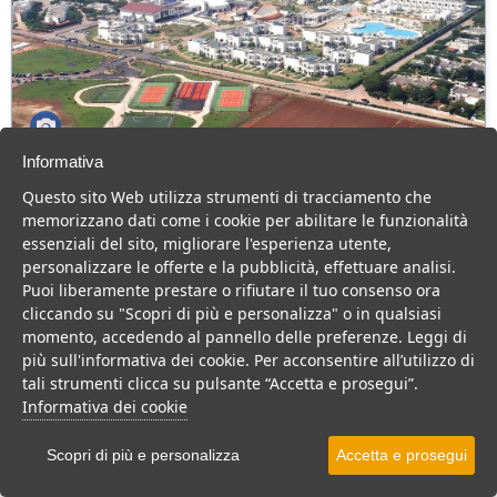
Informativa
CDS Riva Marina Resort
Questo sito Web utilizza strumenti di tracciamento che
Puglia > Carovigno > Specchiolla
memorizzano dati come i cookie per abilitare le funzionalità
443 Camere
essenziali del sito, migliorare l'esperienza utente,
personalizzare le offerte e la pubblicità, effettuare analisi.
Moderno Resort 4 stelle per una indimenticabile vacanza fatta di
Puoi liberamente prestare o rifiutare il tuo consenso ora
comfort, relax e divertimento.
cliccando su "Scopri di più e personalizza" o in qualsiasi
Villaggio
Resort
momento, accedendo al pannello delle preferenze. Leggi di
più sull'informativa dei cookie. Per acconsentire all’utilizzo di
VEDI SU MAPPA
tali strumenti clicca su pulsante “Accetta e prosegui”.
INFO STRUTTURA
Informativa dei cookie
APRI STRUTTURA
Scopri di più e personalizza
Accetta e prosegui