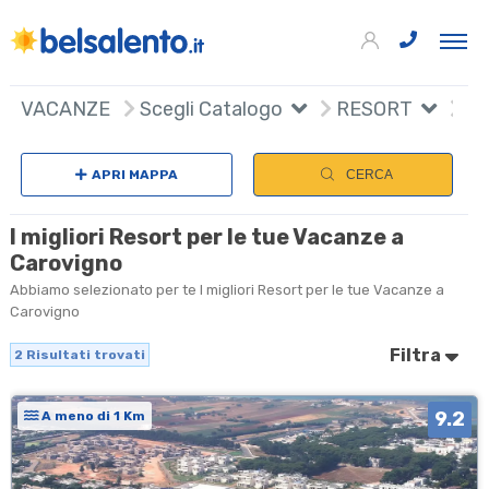
+
VACANZE
Scegli Catalogo
RESORT
−
APRI MAPPA
CERCA
I migliori Resort per le tue Vacanze a
Carovigno
Abbiamo selezionato per te I migliori Resort per le tue Vacanze a
Carovigno
Filtra
2
Risultati trovati
9.2
A meno di 1 Km