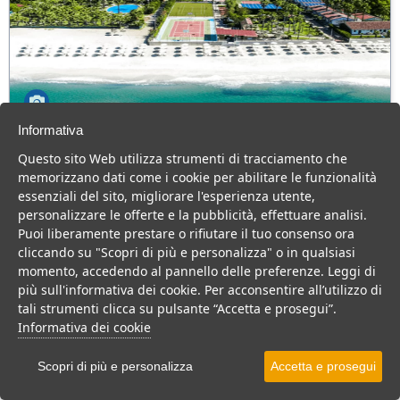
Informativa
Olimpia Cilento Resort & Spa
Questo sito Web utilizza strumenti di tracciamento che
Campania > Cilento > Ascea > Ascea Marina
memorizzano dati come i cookie per abilitare le funzionalità
230 Camere
essenziali del sito, migliorare l'esperienza utente,
personalizzare le offerte e la pubblicità, effettuare analisi.
Villaggio 4 stelle sul mare, ottima cucina, animazione top e tanto
Puoi liberamente prestare o rifiutare il tuo consenso ora
divertimento per tutta la famiglia.
cliccando su "Scopri di più e personalizza" o in qualsiasi
Villaggio
Resort
momento, accedendo al pannello delle preferenze. Leggi di
più sull'informativa dei cookie. Per acconsentire all’utilizzo di
VEDI SU MAPPA
tali strumenti clicca su pulsante “Accetta e prosegui”.
INFO STRUTTURA
Informativa dei cookie
APRI STRUTTURA
Scopri di più e personalizza
Accetta e prosegui